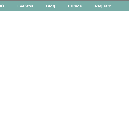
fía
Eventos
Blog
Cursos
Registro
 gustan los girasoles y mi color favorito es el azul
enta de este usuario es Aprobado